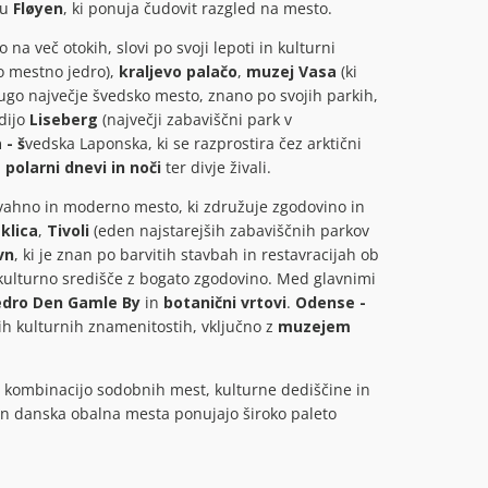
bu
Fløyen
, ki ponuja čudovit razgled na mesto.
na več otokih, slovi po svoji lepoti in kulturni
o mestno jedro),
kraljevo palačo
,
muzej Vasa
(ki
rugo največje švedsko mesto, znano po svojih parkih,
dijo
Liseberg
(največji zabaviščni park v
 - š
vedska Laponska, ki se razprostira čez arktični
,
polarni dnevi in noči
ter divje živali.
vahno in moderno mesto, ki združuje zgodovino in
klica
,
Tivoli
(eden najstarejših zabaviščnih parkov
vn
, ki je znan po barvitih stavbah in restavracijah ob
kulturno središče z bogato zgodovino. Med glavnimi
edro Den Gamle By
in
botanični vrtovi
.
Odense -
ih kulturnih znamenitostih, vključno z
muzejem
eti kombinacijo sodobnih mest, kulturne dediščine in
 in danska obalna mesta ponujajo široko paleto