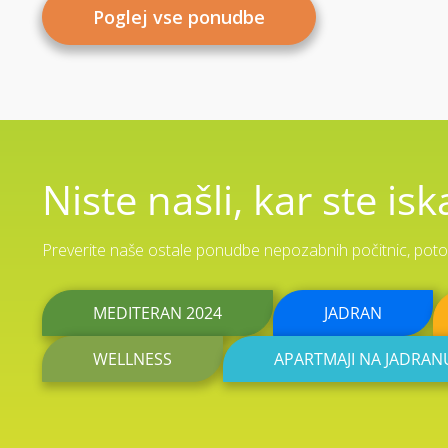
Poglej vse ponudbe
Niste našli, kar ste iska
Preverite naše ostale ponudbe nepozabnih počitnic, potova
MEDITERAN 2024
JADRAN
WELLNESS
APARTMAJI NA JADRAN