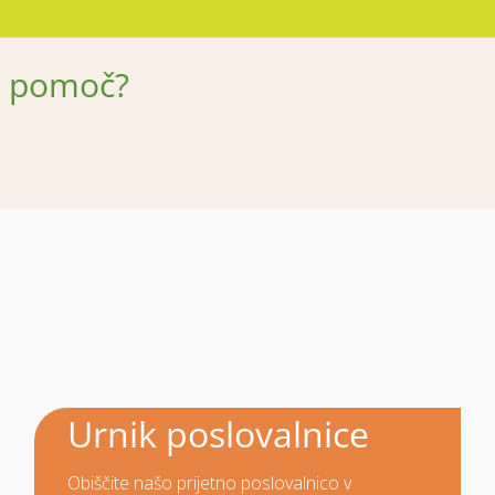
e pomoč?
Urnik poslovalnice
Obiščite našo prijetno poslovalnico v