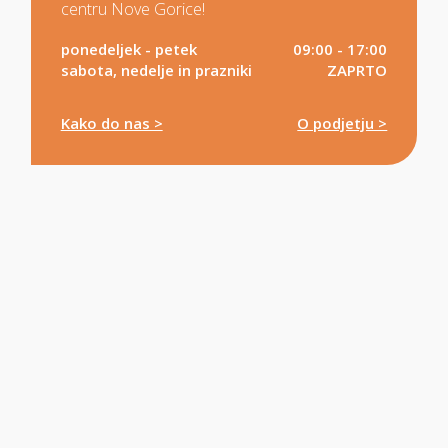
centru Nove Gorice!
ponedeljek - petek
09:00 - 17:00
sabota, nedelje in prazniki
ZAPRTO
Kako do nas >
O podjetju >