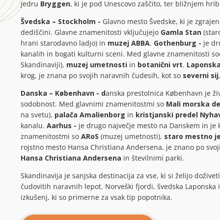
jedru
Bryggen
, ki je pod Unescovo zaščito, ter bližnjem hri
Švedska – Stockholm -
Glavno mesto Švedske, ki je zgrajeno 
dediščini. Glavne znamenitosti vključujejo
Gamla Stan
(star
hrani starodavno ladjo) in
muzej ABBA
.
Gothenburg -
je d
kanalih in bogati kulturni sceni. Med glavne znamenitosti so
Skandinaviji),
muzej umetnosti
in
botanični vrt
.
Laponska
krog, je znana po svojih naravnih čudesih, kot so
severni sij
Danska – København - d
anska prestolnica København je ži
sodobnost. Med glavnimi znamenitostmi so
Mali morska de
na svetu),
palača Amalienborg
in
kristjanski predel Nyha
kanalu.
Aarhus -
je drugo največje mesto na Danskem in je 
znamenitostmi so
ARoS
(muzej umetnosti),
staro mestno j
rojstno mesto Hansa Christiana Andersena, je znano po svoj
Hansa Christiana Andersena
in številnimi parki.
Skandinavija je sanjska destinacija za vse, ki si želijo doživ
čudovitih naravnih lepot. Norveški fjordi, švedska Laponska
izkušenj, ki so primerne za vsak tip popotnika.