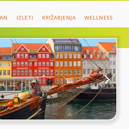
RAN
IZLETI
KRIŽARJENJA
WELLNESS