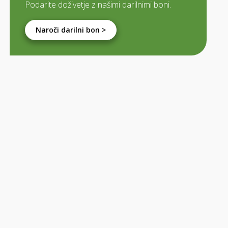
Podarite doživetje z našimi darilnimi boni.
Naroči darilni bon >