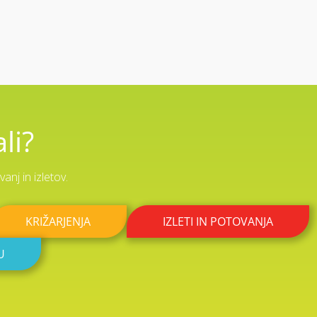
li?
nj in izletov.
KRIŽARJENJA
IZLETI IN POTOVANJA
U