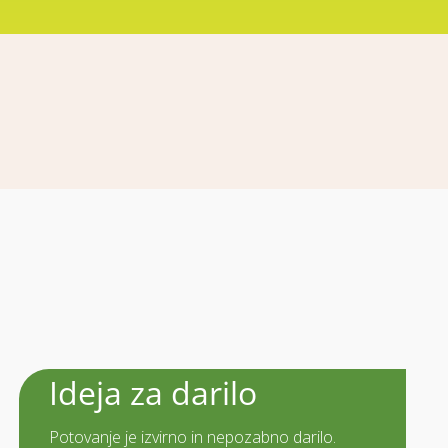
Ideja za darilo
Potovanje je izvirno in nepozabno darilo.