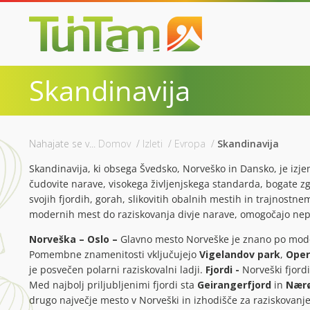
Skandinavija
Nahajate se v...
Domov
/
Izleti
/
Evropa
/
Skandinavija
Skandinavija, ki obsega Švedsko, Norveško in Dansko, je izjem
čudovite narave, visokega življenjskega standarda, bogate z
svojih fjordih, gorah, slikovitih obalnih mestih in trajnostnem
modernih mest do raziskovanja divje narave, omogočajo nep
Norveška – Oslo –
Glavno mesto Norveške je znano po moder
Pomembne znamenitosti vključujejo
Vigelandov park
,
Oper
je posvečen polarni raziskovalni ladji.
Fjordi -
Norveški fjord
Med najbolj priljubljenimi fjordi sta
Geirangerfjord
in
Nærø
drugo največje mesto v Norveški in izhodišče za raziskovanj