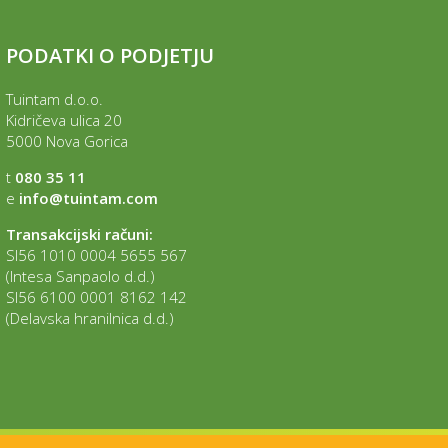
PODATKI O PODJETJU
Tuintam d.o.o.
Kidričeva ulica 20
5000 Nova Gorica
t
080 35 11
e
info@tuintam.com
Transakcijski računi:
SI56 1010 0004 5655 567
(Intesa Sanpaolo d.d.)
SI56 6100 0001 8162 142
(Delavska hranilnica d.d.)