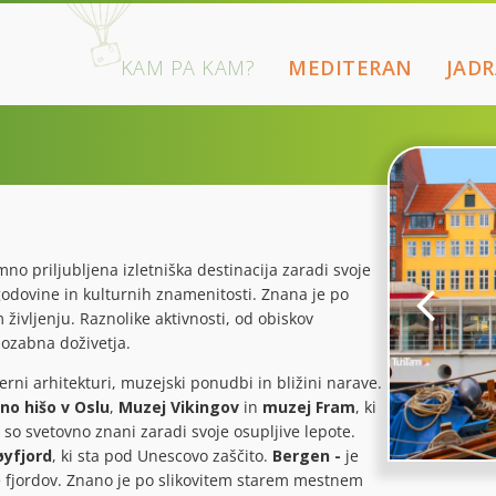
KAM PA KAM?
MEDITERAN
JAD
no priljubljena izletniška destinacija zaradi svoje
godovine in kulturnih znamenitosti. Znana je po
 življenju. Raznolike aktivnosti, od obiskov
ozabna doživetja.
ni arhitekturi, muzejski ponudbi in bližini narave.
no hišo v Oslu
,
Muzej Vikingov
in
muzej Fram
, ki
i so svetovno znani zaradi svoje osupljive lepote.
yfjord
, ki sta pod Unescovo zaščito.
Bergen -
je
e fjordov. Znano je po slikovitem starem mestnem