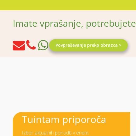
Imate vprašanje, potrebujet
Povpraševanje preko obrazca >
Tuintam priporoča
Izbor aktualnih ponudb v enem